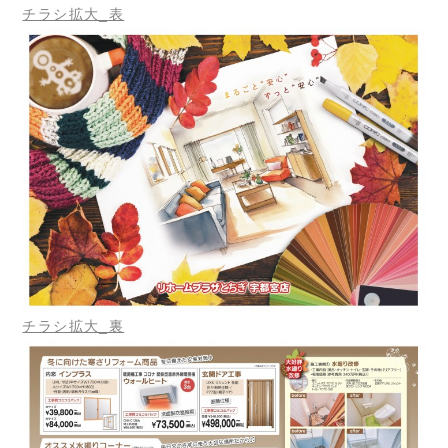
チラシ拡大_表
チラシ拡大_裏