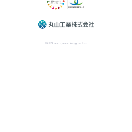
©2024 maruyama kougyou Inc.