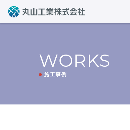
WORKS
施工事例