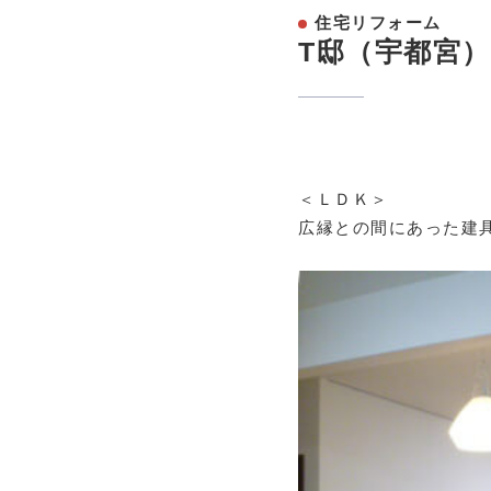
住宅リフォーム
T邸（宇都宮）
＜ＬＤＫ＞
広縁との間にあった建